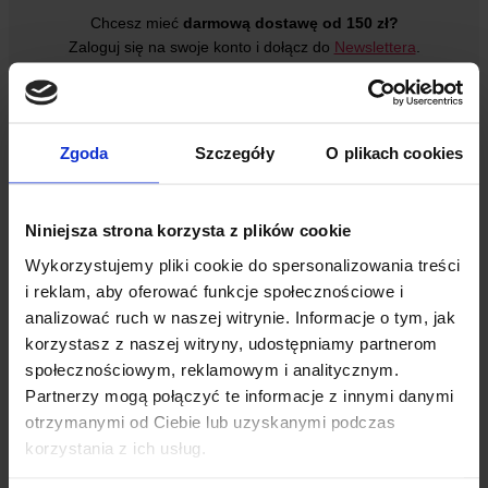
Chcesz mieć
darmową dostawę od 150 zł?
Zaloguj się na swoje konto i dołącz do
Newslettera
.
Zgoda
Szczegóły
O plikach cookies
×
Niniejsza strona korzysta z plików cookie
Wykorzystujemy pliki cookie do spersonalizowania treści
i reklam, aby oferować funkcje społecznościowe i
Cyna lutownicza 1,00mm 16g Sn60Pb40 z topnikiem
analizować ruch w naszej witrynie. Informacje o tym, jak
fiolka
korzystasz z naszej witryny, udostępniamy partnerom
7,49
zł
społecznościowym, reklamowym i analitycznym.
Partnerzy mogą połączyć te informacje z innymi danymi
ilość
Cyna
otrzymanymi od Ciebie lub uzyskanymi podczas
lutownicza
korzystania z ich usług.
1,00mm
7,49
zł
16g