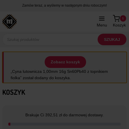
Przejdź
Zamów teraz, a wyślemy w następnym dniu roboczym!
do
treści
1
Menu
Koszyk
Wyszukiwarka
produktów
SZUKAJ
Zobacz koszyk
„Cyna lutownicza 1,00mm 16g Sn60Pb40 z topnikiem
fiolka” został dodany do koszyka.
KOSZYK
Brakuje Ci 392,51 zł do darmowej dostawy.