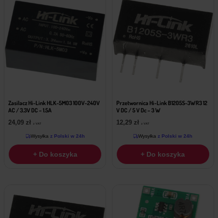
Zasilacz Hi-Link HLK-5M03 100V-240V
Przetwornica Hi-Link B1205S-3WR3 12
AC / 3.3V DC – 1.5A
V DC / 5 V Dc – 3 W
24,09
zł
12,29
zł
z VAT
z VAT
Wysyłka
z Polski w 24h
Wysyłka
z Polski w 24h
+ Do koszyka
+ Do koszyka