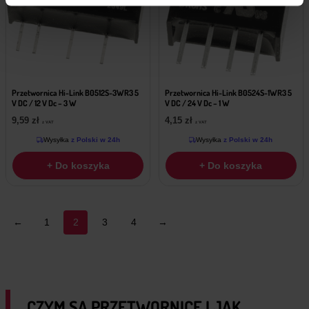
Przetwornica Hi-Link B0512S-3WR3 5
Przetwornica Hi-Link B0524S-1WR3 5
V DC / 12 V Dc – 3 W
V DC / 24 V Dc – 1 W
9,59
zł
4,15
zł
z VAT
z VAT
Wysyłka
z Polski w 24h
Wysyłka
z Polski w 24h
+ Do koszyka
+ Do koszyka
←
1
2
3
4
→
CZYM SĄ PRZETWORNICE I JAK