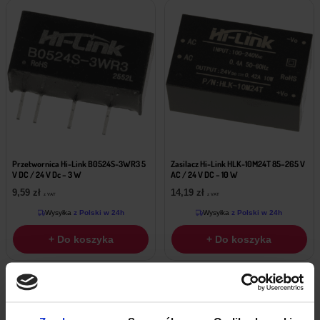
Przetwornica Hi-Link B0524S-3WR3 5
Zasilacz Hi-Link HLK-10M24T 85–265 V
V DC / 24 V Dc – 3 W
AC / 24 V DC – 10 W
9,59
zł
14,19
zł
z VAT
z VAT
Wysyłka
z Polski w 24h
Wysyłka
z Polski w 24h
+ Do koszyka
+ Do koszyka