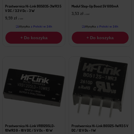
Przetwornica Hi-Link B0503S-3WR3 5
Moduł Step-Up Boost 5V 600mA
V DC / 3.3 V Dc – 3 W
3,53
zł
z VAT
9,59
zł
z VAT
Wysyłka
z Polski w 24h
Wysyłka
z Polski w 24h
+ Do koszyka
+ Do koszyka
Przetwornica Hi-Link VRB1205LD-
Przetwornica Hi-Link B0512S-1WR3 5 V
10WR3 9 – 18 V DC / 5 V Dc – 10 W
DC / 12 V Dc – 1 W