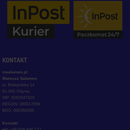
KONTAKT
msalamon.pl
Mateusz Salamon
ul. Małopolska 14
81-555 Gdynia
NIP: 9282047329
REGON: 080517896
BDO: 000356585
Kontakt
tel:
+48 508 848 177