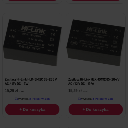
Zasilacz Hi-Link HLK-3M12C 85–265 V
Zasilacz Hi-Link HLK-10M12 85–264 V
AC / 12V DC – 3W
AC / 12 V DC – 10 W
15,29
zł
15,29
zł
z VAT
z VAT
Wysyłka
z Polski w 24h
Wysyłka
z Polski w 24h
+ Do koszyka
+ Do koszyka