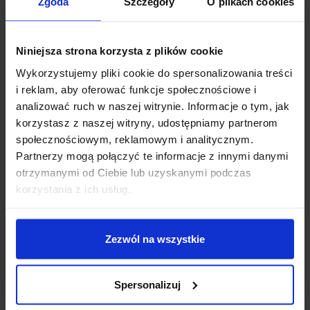
Zgoda
Szczegóły
O plikach cookies
Niniejsza strona korzysta z plików cookie
Wykorzystujemy pliki cookie do spersonalizowania treści
i reklam, aby oferować funkcje społecznościowe i
analizować ruch w naszej witrynie. Informacje o tym, jak
korzystasz z naszej witryny, udostępniamy partnerom
Przetwornica Hi-Link VRB1203LD-
Przetwornica Hi-Link B1212S-3WR3 12 V
10WR3 9-18 V DC / 3.3 V Dc – 10 W
DC / 12 V Dc – 3 W
społecznościowym, reklamowym i analitycznym.
35,39
zł
12,29
zł
Partnerzy mogą połączyć te informacje z innymi danymi
z VAT
z VAT
otrzymanymi od Ciebie lub uzyskanymi podczas
Wysyłka
z Polski w 24h
Wysyłka
z Polski w 24h
korzystania z ich usług.
+ Do koszyka
+ Do koszyka
Zezwól na wszystkie
Spersonalizuj