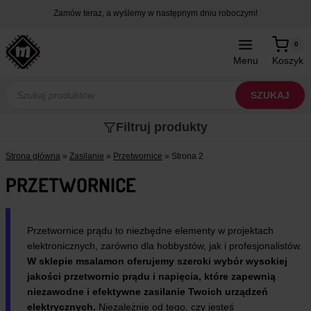
Przejdź
Zamów teraz, a wyślemy w następnym dniu roboczym!
do
treści
0
Menu
Koszyk
Wyszukiwarka
produktów
SZUKAJ
Filtruj produkty
Strona główna
»
Zasilanie
»
Przetwornice
»
Strona 2
PRZETWORNICE
Przetwornice prądu to niezbędne elementy w projektach
elektronicznych, zarówno dla hobbystów, jak i profesjonalistów.
W sklepie msalamon oferujemy szeroki wybór wysokiej
jakości przetwornic prądu i napięcia, które zapewnią
niezawodne i efektywne zasilanie Twoich urządzeń
elektrycznych.
Niezależnie od tego, czy jesteś