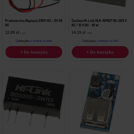
Przetwornica Napięcia 230V AC – 5V 2A
Zasilacz Hi-Link HLK-10M12T 85–265 V
DC
AC / 12 V DC – 10 W
12,89
zł
14,19
zł
z VAT
z VAT
Wysyłka
z Polski w 24h
Wysyłka
z Polski w 24h
+ Do koszyka
+ Do koszyka