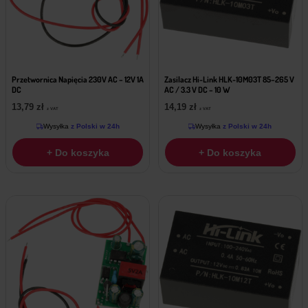
Przetwornica Napięcia 230V AC – 12V 1A
Zasilacz Hi-Link HLK-10M03T 85–265 V
DC
AC / 3.3 V DC – 10 W
13,79
zł
14,19
zł
z VAT
z VAT
Wysyłka
z Polski w 24h
Wysyłka
z Polski w 24h
+ Do koszyka
+ Do koszyka