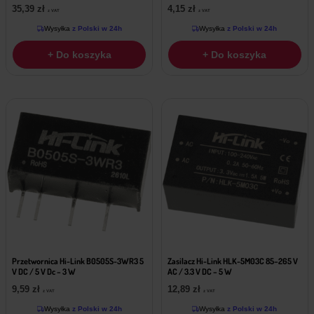
35,39
zł
4,15
zł
z VAT
z VAT
Wysyłka
z Polski w 24h
Wysyłka
z Polski w 24h
+ Do koszyka
+ Do koszyka
Przetwornica Hi-Link B0505S-3WR3 5
Zasilacz Hi-Link HLK-5M03C 85–265 V
V DC / 5 V Dc – 3 W
AC / 3.3 V DC – 5 W
9,59
zł
12,89
zł
z VAT
z VAT
Wysyłka
z Polski w 24h
Wysyłka
z Polski w 24h