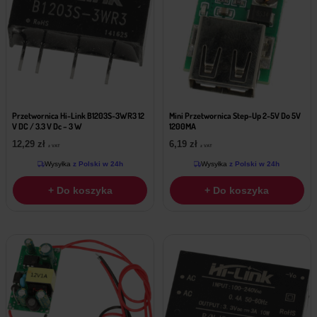
Przetwornica Hi-Link B1203S-3WR3 12
Mini Przetwornica Step-Up 2-5V Do 5V
V DC / 3.3 V Dc – 3 W
1200MA
12,29
zł
6,19
zł
z VAT
z VAT
Wysyłka
z Polski w 24h
Wysyłka
z Polski w 24h
+ Do koszyka
+ Do koszyka