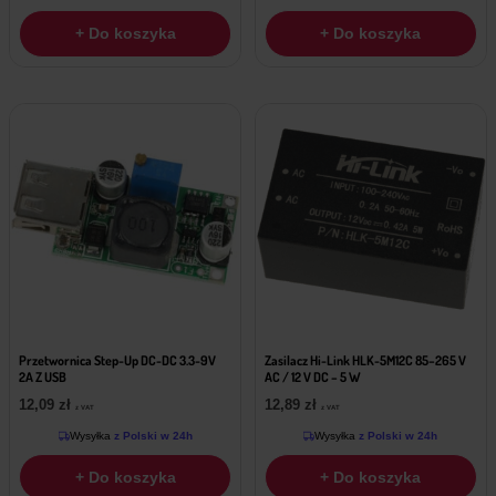
+ Do koszyka
+ Do koszyka
Przetwornica Step-Up DC-DC 3.3-9V
Zasilacz Hi-Link HLK-5M12C 85–265 V
2A Z USB
AC / 12 V DC – 5 W
12,09
zł
12,89
zł
z VAT
z VAT
Wysyłka
z Polski w 24h
Wysyłka
z Polski w 24h
+ Do koszyka
+ Do koszyka