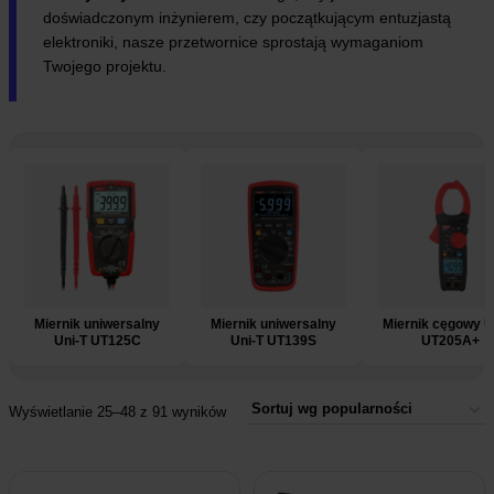
doświadczonym inżynierem, czy początkującym entuzjastą
elektroniki, nasze przetwornice sprostają wymaganiom
Twojego projektu.
e
Miernik uniwersalny
Miernik uniwersalny
Miernik cęgowy U
Uni-T UT125C
Uni-T UT139S
UT205A+
Wyświetlanie 25–48 z 91 wyników