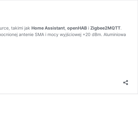
rce, takimi jak
Home Assistant
,
openHAB
i
Zigbee2MQTT
.
mocnionej antenie SMA i mocy wyjściowej +20 dBm. Aluminiowa