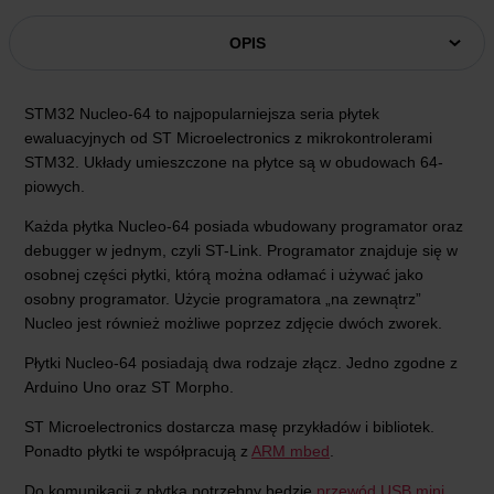
OPIS
STM32 Nucleo-64 to najpopularniejsza seria płytek
ewaluacyjnych od ST Microelectronics z mikrokontrolerami
STM32. Układy umieszczone na płytce są w obudowach 64-
piowych.
Każda płytka Nucleo-64 posiada wbudowany programator oraz
debugger w jednym, czyli ST-Link. Programator znajduje się w
osobnej części płytki, którą można odłamać i używać jako
osobny programator. Użycie programatora „na zewnątrz”
Nucleo jest również możliwe poprzez zdjęcie dwóch zworek.
Płytki Nucleo-64 posiadają dwa rodzaje złącz. Jedno zgodne z
Arduino Uno oraz ST Morpho.
ST Microelectronics dostarcza masę przykładów i bibliotek.
Ponadto płytki te współpracują z
ARM mbed
.
Do komunikacji z płytką potrzebny będzie
przewód USB mini
.