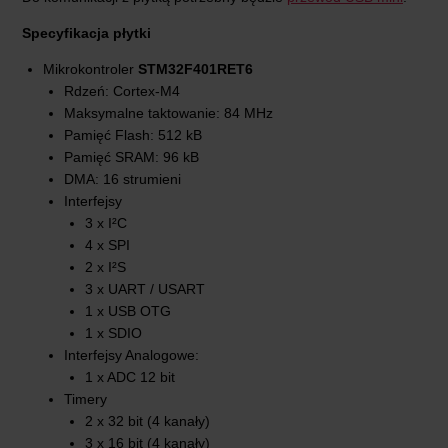
Specyfikacja płytki
Mikrokontroler
STM32F401RET6
Rdzeń: Cortex-M4
Maksymalne taktowanie: 84 MHz
Pamięć Flash: 512 kB
Pamięć SRAM: 96 kB
DMA: 16 strumieni
Interfejsy
3 x I²C
4 x SPI
2 x I²S
3 x UART / USART
1 x USB OTG
1 x SDIO
Interfejsy Analogowe:
1 x ADC 12 bit
Timery
2 x 32 bit (4 kanały)
3 x 16 bit (4 kanały)