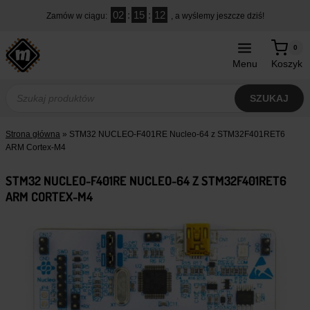
Przejdź
02
:
15
:
11
Zamów w ciągu:
, a wyślemy jeszcze dziś!
do
treści
0
Menu
Koszyk
Wyszukiwarka
produktów
SZUKAJ
Strona główna
»
STM32 NUCLEO-F401RE Nucleo-64 z STM32F401RET6
ARM Cortex-M4
STM32 NUCLEO-F401RE NUCLEO-64 Z STM32F401RET6
ARM CORTEX-M4