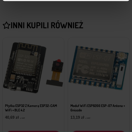
INNI KUPILI RÓWNIEŻ
Płytka ESP32 Z Kamerą ESP32-CAM
Moduł WiFi ESP8266 ESP-07 Antena +
WiFi + BLE 4.2
Gniazdo
40,69
zł
13,19
zł
z VAT
z VAT