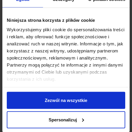
Reset
Użytkownika
Wlutowane wyprowadzenia goldpin dla pinów I/O
Niniejsza strona korzysta z plików cookie
Płytka zgodna z
ARM mbed
Wykorzystujemy pliki cookie do spersonalizowania treści
Przydatne Linki
i reklam, aby oferować funkcje społecznościowe i
analizować ruch w naszej witrynie. Informacje o tym, jak
Opis płytki na stronie ST
korzystasz z naszej witryny, udostępniamy partnerom
Opis mikrokontrolera na stronie ST
społecznościowym, reklamowym i analitycznym.
User Manual płytek Nucleo-64
Partnerzy mogą połączyć te informacje z innymi danymi
otrzymanymi od Ciebie lub uzyskanymi podczas
korzystania z ich usług.
INFORMACJE DODATKOWE
OPINIE
Zezwól na wszystkie
DOSTAWA
Spersonalizuj