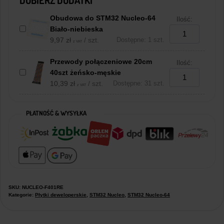
Obudowa do STM32 Nucleo-64
Ilość:
Biało-niebieska
9,97
zł
/ szt.
Dostępne: 1 szt.
z VAT
Przewody połączeniowe 20cm
Ilość:
40szt żeńsko-męskie
10,39
zł
/ szt.
Dostępne: 31 szt.
z VAT
PŁATNOŚĆ & WYSYŁKA
SKU:
NUCLEO-F401RE
Kategorie:
Płytki deweloperskie
,
STM32 Nucleo
,
STM32 Nucleo-64