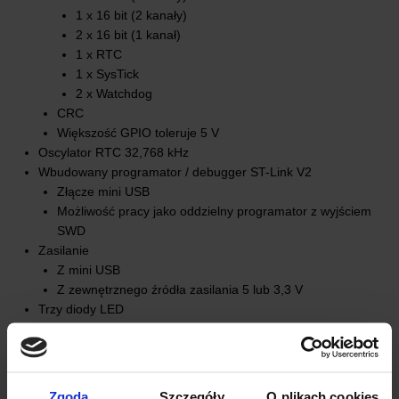
1 x 16 bit (2 kanały)
2 x 16 bit (1 kanał)
1 x RTC
1 x SysTick
2 x Watchdog
CRC
Większość GPIO toleruje 5 V
Oscylator RTC 32,768 kHz
Wbudowany programator / debugger ST-Link V2
Złącze mini USB
Możliwość pracy jako oddzielny programator z wyjściem
SWD
Zasilanie
Z mini USB
Z zewnętrznego źródła zasilania 5 lub 3,3 V
Trzy diody LED
Komunikacja USB
Zasilanie
Dioda użytkownika
Przyciski
Zgoda
Szczegóły
O plikach cookies