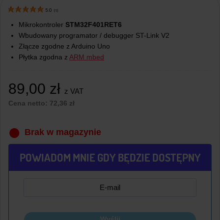
5.0
(
1
)
Mikrokontroler
STM32F401RET6
Wbudowany programator / debugger ST-Link V2
Złącze zgodne z Arduino Uno
Płytka zgodna z
ARM mbed
89,00
zł
z VAT
Cena netto:
72,36
zł
Brak w magazynie
POWIADOM MNIE GDY BĘDZIE DOSTĘPNY
Wyślij