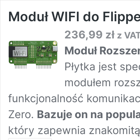
Moduł WIFI do Flippe
236,99
zł
z VA
Moduł Rozszerz
Płytka jest sp
modułem rozsz
funkcjonalność komunikacj
Zero.
Bazuje on na popul
który zapewnia znakomitą