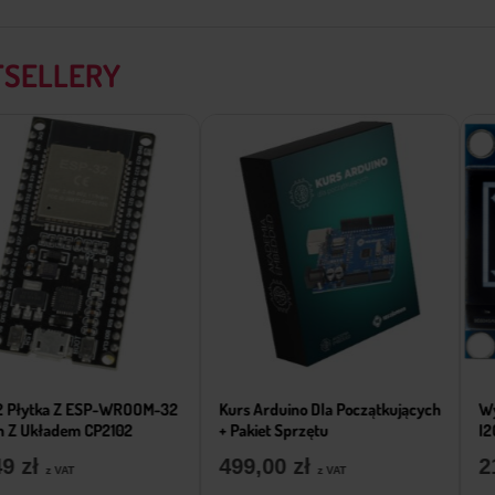
TSELLERY
ytka Z ESP-WROOM-32
Kurs Arduino Dla Początkujących
Wyświe
Układem CP2102
+ Pakiet Sprzętu
I2C Bia
ł
499,00
zł
21,
z VAT
z VAT