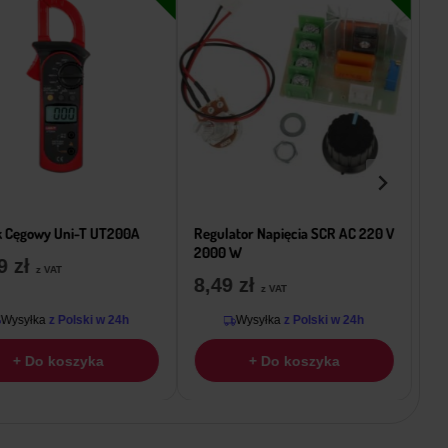
k Cęgowy Uni-T UT200A
Regulator Napięcia SCR AC 220 V
Mo
2000 W
– 
99
zł
z VAT
8,49
zł
1
z VAT
Wysyłka
z Polski w 24h
Wysyłka
z Polski w 24h
+ Do koszyka
+ Do koszyka