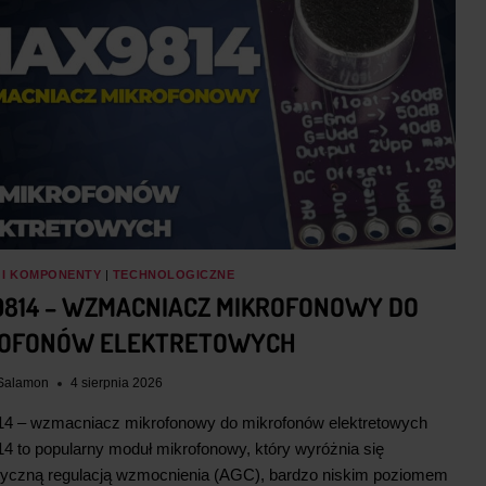
a
w
a
w
w
y
w
y
y
n
y
n
n
o
n
o
o
s
o
s
s
i
s
i
i
:
i
:
ł
1
ł
2
 I KOMPONENTY
|
TECHNOLOGICZNE
a
3
a
5
814 – WZMACNIACZ MIKROFONOWY DO
:
3
:
0
ROFONÓW ELEKTRETOWYCH
1
,
2
,
4
1
5
6
Salamon
4 sierpnia 2026
1
6
9
6
 – wzmacniacz mikrofonowy do mikrofonów elektretowych
,
,
 to popularny moduł mikrofonowy, który wyróżnia się
yczną regulacją wzmocnienia (AGC), bardzo niskim poziomem
3
z
8
z