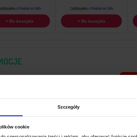
yłka
z Polski w 24h
Wysyłka
z Polski w 24h
 Do koszyka
+ Do koszyka
MOCJE
PROMO!
PROMO!
Szczegóły
 plików cookie
-7%
-6%
do spersonalizowania treści i reklam, aby oferować funkcje sp