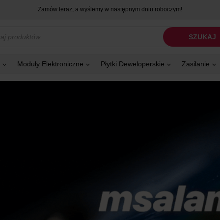
Zamów teraz, a wyślemy w następnym dniu roboczym!
kiwarka
SZUKAJ
tów
Moduły Elektroniczne
Płytki Deweloperskie
Zasilanie