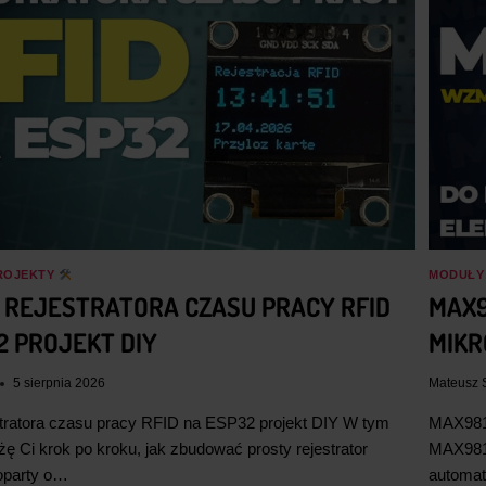
a
w
a
w
w
y
w
y
y
n
y
n
n
o
n
o
o
s
o
s
s
i
s
i
i
:
i
:
ł
1
ł
2
ROJEKTY
MODUŁY
a
2
a
6
REJESTRATORA CZASU PRACY RFID
MAX9
:
2
:
8
2 PROJEKT DIY
MIK
1
,
3
,
3
0
5 sierpnia 2026
Mateusz 
0
0
1
4
tratora czasu pracy RFID na ESP32 projekt DIY W tym
MAX9814
0
7
,
żę Ci krok po kroku, jak zbudować prosty rejestrator
MAX9814
,
oparty o…
automat
0
z