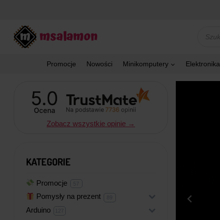
Przejdź
do
treści
Wyszu
produk
Promocje
Nowości
Minikomputery
Elektronika
Zobacz wszystkie opinie →
KATEGORIE
Promocje
5
57
7
p
Pomysły na prezent
+
8
89
r
9
o
p
Arduino
+
d
1
127
r
u
2
o