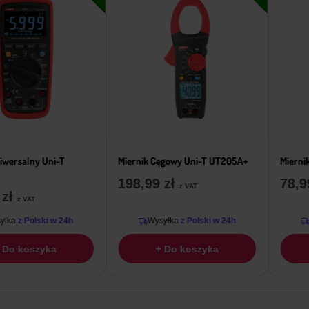
iwersalny Uni-T
Miernik Cęgowy Uni-T UT205A+
Mierni
198,99
zł
78,
z VAT
9
zł
z VAT
yłka
z Polski w 24h
Wysyłka
z Polski w 24h
 Do koszyka
+ Do koszyka