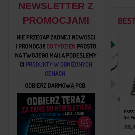
NEWSLETTER Z
PROMOCJAMI
BES
NIE PRZEGAP ŻADNEJ
NOWOŚCI
I PROMOCJI
!
CO TYDZIEŃ
PROSTO
NA TWOJEGO MAILA
PODEŚLEMY
CI
PRODUKTY W OBNIŻONYCH
CENACH
.
ODBIERZ DARMOWĄ PCB.
Chwilowy brak zapasu
LED 2,42″
Duży Zestaw Programator
ESP32 Pł
y
EEPROM I Flash Na CH341A
38-Pin Z 
44,90
zł
28,49
z
 VAT
z VAT