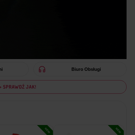
ni
Biuro Obsługi
> SPRAWDŹ JAK!
NEW
NEW